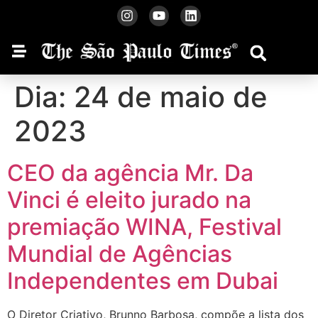
Dia:
24 de maio de
2023
CEO da agência Mr. Da
Vinci é eleito jurado na
premiação WINA, Festival
Mundial de Agências
Independentes em Dubai
O Diretor Criativo, Brunno Barbosa, compõe a lista dos