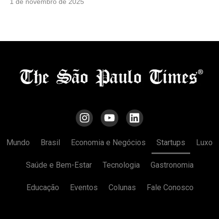
serviços de saúde
1 de novembro de 2025
Mundo
Brasil
Economia e Negócios
Startups
Luxo
Saúde e Bem-Estar
Tecnologia
Gastronomia
Educação
Eventos
Colunas
Fale Conosco