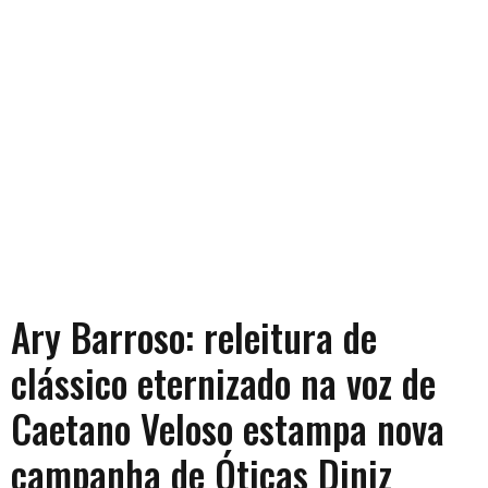
Pesquisa aponta insatisfação
de publicitários em relação a
profissão
Roubaram meu celular, o que
fazer? Skin Cycling, conheça
essa tendência
Documentos perdidos,
Fórmula-E, Durabilidade de
Roupas e muito mais
Ary Barroso: releitura de
clássico eternizado na voz de
Caetano Veloso estampa nova
campanha de Óticas Diniz