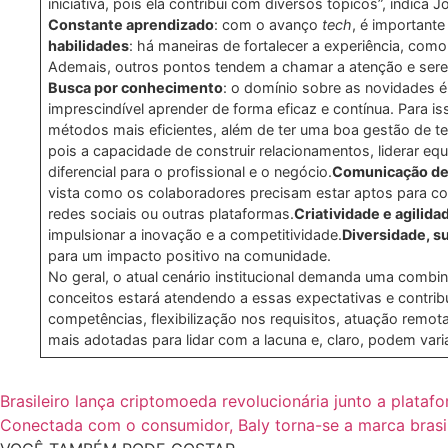
iniciativa, pois ela contribui com diversos tópicos”, indica 
Constante aprendizado
: com o avanço
tech
, é important
habilidades
: há maneiras de fortalecer a experiência, como
Ademais, outros pontos tendem a chamar a atenção e serem 
Busca por conhecimento
: o domínio sobre as novidades é
imprescindível aprender de forma eficaz e contínua. Para 
métodos mais eficientes, além de ter uma boa gestão de t
pois a capacidade de construir relacionamentos, liderar eq
diferencial para o profissional e o negócio.
Comunicação de
vista como os colaboradores precisam estar aptos para con
redes sociais ou outras plataformas.
Criatividade e agilida
impulsionar a inovação e a competitividade.
Diversidade, s
para um impacto positivo na comunidade.
No geral, o atual cenário institucional demanda uma comb
conceitos estará atendendo a essas expectativas e contri
competências, flexibilização nos requisitos, atuação remo
mais adotadas para lidar com a lacuna e, claro, podem varia
Brasileiro lança criptomoeda revolucionária junto a plata
Conectada com o consumidor, Baly torna-se a marca brasil