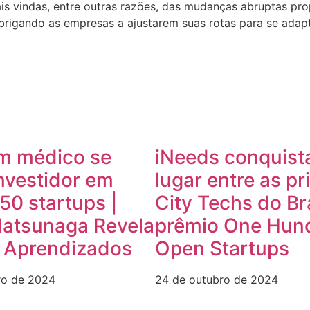
ais vindas, entre outras razões, das mudanças abruptas p
brigando as empresas a ajustarem suas rotas para se adapt
m médico se
iNeeds conquist
nvestidor em
lugar entre as pr
50 startups |
City Techs do Br
Matsunaga Revela
prêmio One Hun
e Aprendizados
Open Startups
ro de 2024
24 de outubro de 2024