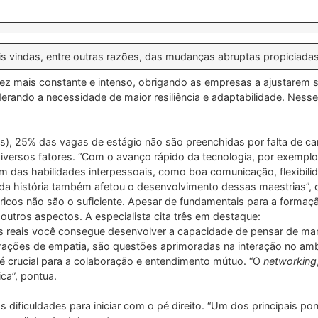
is vindas, entre outras razões, das mudanças abruptas propiciadas
 mais constante e intenso, obrigando as empresas a ajustarem s
erando a necessidade de maior resiliência e adaptabilidade. Ness
), 25% das vagas de estágio não são preenchidas por falta de can
diversos fatores. “Com o avanço rápido da tecnologia, por exemp
m das habilidades interpessoais, como boa comunicação, flexibilid
da história também afetou o desenvolvimento dessas maestrias”,
ricos não são o suficiente. Apesar de fundamentais para a formaç
r outros aspectos. A especialista cita três em destaque:
 reais você consegue desenvolver a capacidade de pensar de maneir
trações de empatia, são questões aprimoradas na interação no am
é crucial para a colaboração e entendimento mútuo. “O
networking
ca”, pontua.
 dificuldades para iniciar com o pé direito. “Um dos principais p