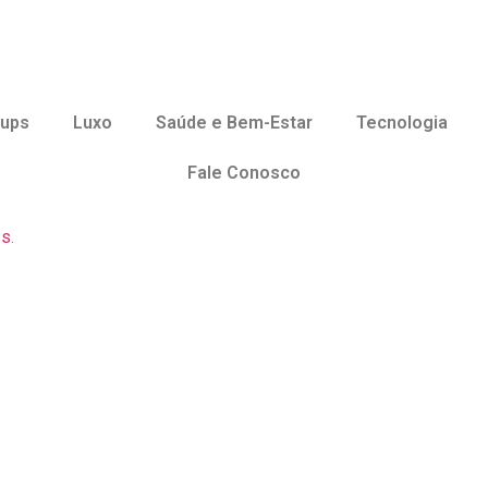
tups
Luxo
Saúde e Bem-Estar
Tecnologia
Fale Conosco
ss
.