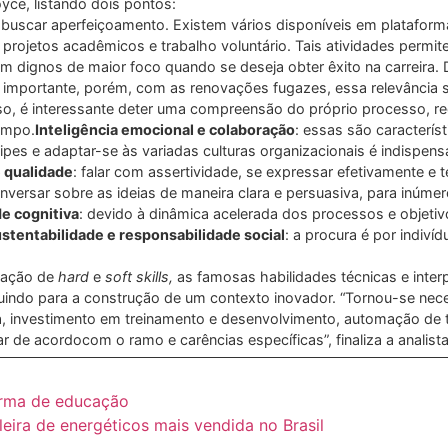
Joyce, listando dois pontos:
e buscar aperfeiçoamento. Existem vários disponíveis em plataforma
 projetos acadêmicos e trabalho voluntário. Tais atividades permit
dignos de maior foco quando se deseja obter êxito na carreira. D
 importante, porém, com as renovações fugazes, essa relevância s
isso, é interessante deter uma compreensão do próprio processo, r
empo.
Inteligência emocional e colaboração
: essas são caracterís
uipes e adaptar-se às variadas culturas organizacionais é indispe
 qualidade
: falar com assertividade, se expressar efetivamente e
versar sobre as ideias de maneira clara e persuasiva, para inúmer
de cognitiva
: devido à dinâmica acelerada dos processos e objeti
ustentabilidade e responsabilidade social
: a procura é por indiv
inação de
hard
e
soft skills,
as famosas habilidades técnicas e inter
buindo para a construção de um contexto inovador. “Tornou-se ne
ta, investimento em treinamento e desenvolvimento, automação de 
r de acordocom o ramo e carências específicas”, finaliza a analista
forma de educação
eira de energéticos mais vendida no Brasil