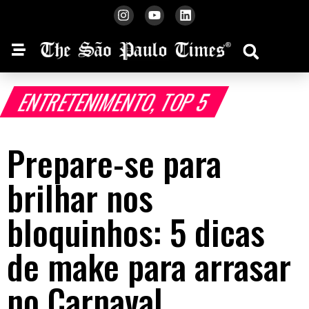
ENTRETENIMENTO
,
TOP 5
Prepare-se para
brilhar nos
bloquinhos: 5 dicas
de make para arrasar
no Carnaval