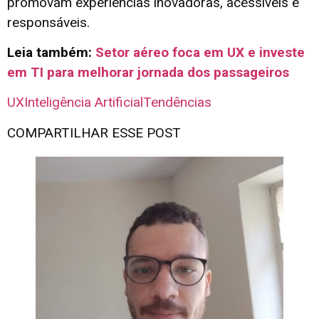
promovam experiências inovadoras, acessíveis e
responsáveis.
Leia também:
Setor aéreo foca em UX e investe
em TI para melhorar jornada dos passageiros
UX
Inteligência Artificial
Tendências
COMPARTILHAR ESSE POST