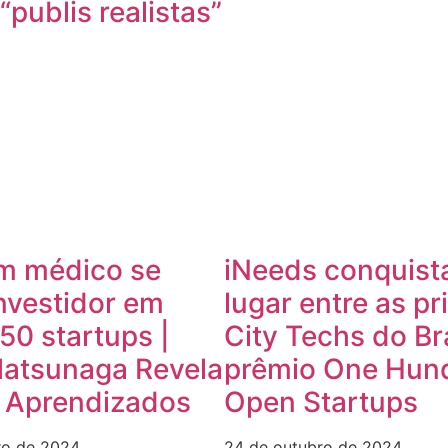
“publis realistas”
m médico se
iNeeds conquist
nvestidor em
lugar entre as pr
50 startups |
City Techs do Br
Matsunaga Revela
prêmio One Hun
e Aprendizados
Open Startups
ro de 2024
24 de outubro de 2024