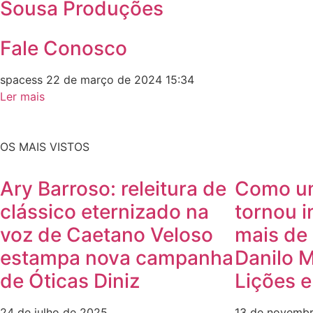
Sousa Produções
Fale Conosco
spacess
22 de março de 2024
15:34
Ler mais
OS MAIS VISTOS
Ary Barroso: releitura de
Como u
clássico eternizado na
tornou i
voz de Caetano Veloso
mais de 
estampa nova campanha
Danilo 
de Óticas Diniz
Lições 
24 de julho de 2025
13 de novemb