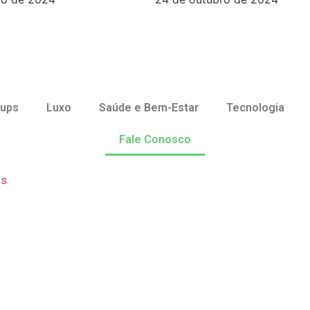
tups
Luxo
Saúde e Bem-Estar
Tecnologia
Fale Conosco
ss
.