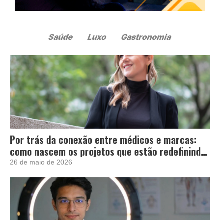
Por trás da conexão entre médicos e marcas:
como nascem os projetos que estão redefinindo
a influência no setor de saúde
26 de maio de 2026