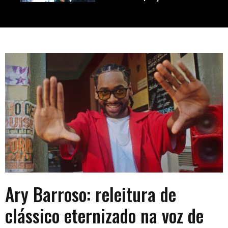
investimento para sua
startup?
Pesquisa aponta insatisfação
de publicitários em relação a
profissão
Roubaram meu celular, o que
fazer? Skin Cycling, conheça
essa tendência
Documentos perdidos,
Fórmula-E, Durabilidade de
Roupas e muito mais
Ary Barroso: releitura de
clássico eternizado na voz de