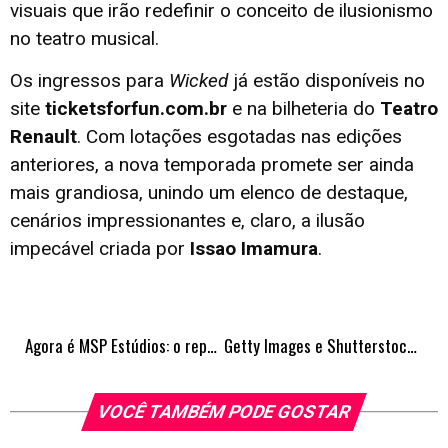
visuais que irão redefinir o conceito de ilusionismo
no teatro musical.
Os ingressos para
Wicked
já estão disponíveis no
site
ticketsforfun.com.br
e na bilheteria do
Teatro
Renault
. Com lotações esgotadas nas edições
anteriores, a nova temporada promete ser ainda
mais grandiosa, unindo um elenco de destaque,
cenários impressionantes e, claro, a ilusão
impecável criada por
Issao Imamura
.
Agora é MSP Estúdios: o reposicionamento da Maurício de Sousa Produções
Getty Images e Shutterstock anunciam fusão para enfrentar IA
VOCÊ TAMBÉM PODE GOSTAR