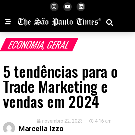
ECONOMIA
,
GERAL
5 tendências para o
Trade Marketing e
vendas em 2024
novembro 22, 2023
4:16 am
Marcella Izzo