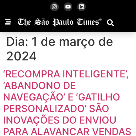
Dia:
1 de março de
2024
‘RECOMPRA INTELIGENTE’,
‘ABANDONO DE
NAVEGAÇÃO’ E ‘GATILHO
PERSONALIZADO’ SÃO
INOVAÇÕES DO ENVIOU
PARA ALAVANCAR VENDAS