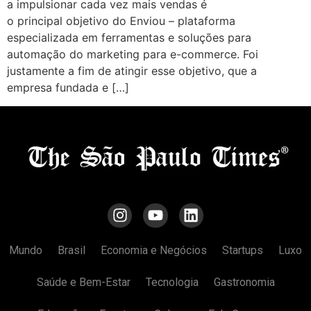
a impulsionar cada vez mais vendas é
o principal objetivo do Enviou – plataforma
especializada em ferramentas e soluções para
automação do marketing para e-commerce. Foi
justamente a fim de atingir esse objetivo, que a
empresa fundada e […]
Mundo
Brasil
Economia e Negócios
Startups
Luxo
Saúde e Bem-Estar
Tecnologia
Gastronomia