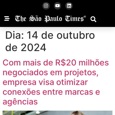
Dia:
14 de outubro
de 2024
Com mais de R$20 milhões
negociados em projetos,
empresa visa otimizar
conexões entre marcas e
agências