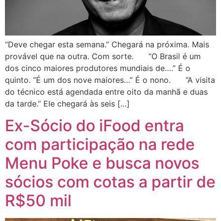
“Deve chegar esta semana.” Chegará na próxima. Mais
provável que na outra. Com sorte. “O Brasil é um
dos cinco maiores produtores mundiais de….” É o
quinto. “É um dos nove maiores…” É o nono. “A visita
do técnico está agendada entre oito da manhã e duas
da tarde.” Ele chegará às seis […]
Ex-Sócio do iFood entra
com participação na rede
Menu Poke e busca novos
sócios com cotas a partir de
R$50 mil