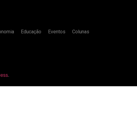
onomia
Educação
Eventos
Colunas
ess
.