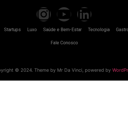
Startups
Luxo
Saúde e Bem-Estar
Tecnologia
Gastr
Fale Conosco
yright © 2024. Theme by Mr Da Vinci, powered by
WordPr