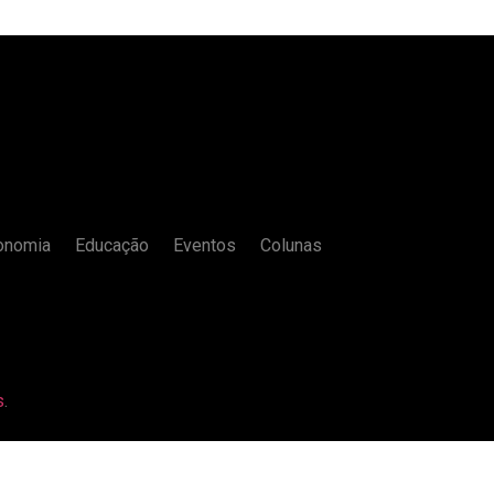
onomia
Educação
Eventos
Colunas
s
.