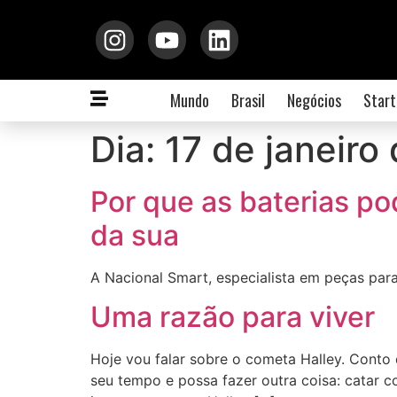
Mundo
Brasil
Negócios
Start
Dia:
17 de janeiro
Por que as baterias po
da sua
A Nacional Smart, especialista em peças par
Uma razão para viver
Hoje vou falar sobre o cometa Halley. Conto 
seu tempo e possa fazer outra coisa: catar