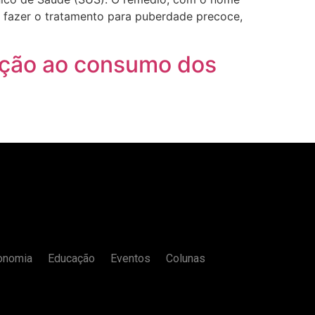
am fazer o tratamento para puberdade precoce,
ação ao consumo dos
onomia
Educação
Eventos
Colunas