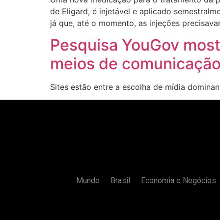
de Eligard, é injetável e aplicado semestral
já que, até o momento, as injeções precisava
Pesquisa YouGov mostr
meios de comunicação 
Sites estão entre a escolha de mídia domina
Mundo
Brasil
Economia e Negócios