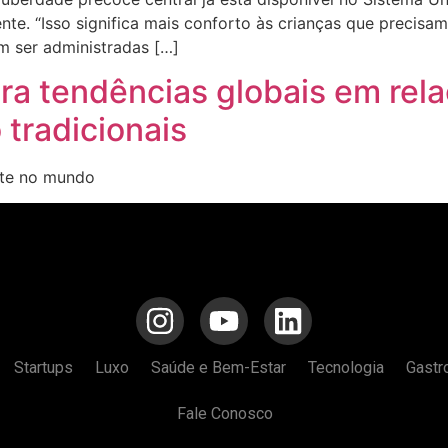
mente. “Isso significa mais conforto às crianças que precis
m ser administradas […]
a tendências globais em rel
tradicionais
nte no mundo
Startups
Luxo
Saúde e Bem-Estar
Tecnologia
Gastr
Fale Conosco