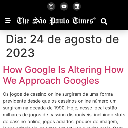
Dia:
24 de agosto de
2023
How Google Is Altering How
We Approach Googles
Os jogos de cassino online surgiram de uma forma
previdente desde que os cassinos online número um
surgiram na década de 1990. Hoje, nesse local estão
milhares de jogos de cassino disponíveis, incluindo slots
de cassino online, jogos adiados, pôquer de imagem,