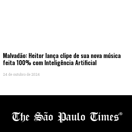
Malvadão: Heitor lança clipe de sua nova música
feita 100% com Inteligência Artificial
24 de outubro de 2024