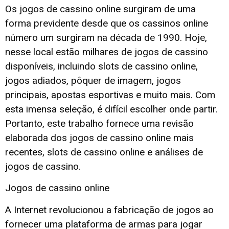
Os jogos de cassino online surgiram de uma
forma previdente desde que os cassinos online
número um surgiram na década de 1990.
Hoje,
nesse local estão milhares de jogos de cassino
disponíveis, incluindo slots de cassino online,
jogos adiados, pôquer de imagem, jogos
principais, apostas esportivas e muito mais.
Com
esta imensa seleção, é difícil escolher onde partir.
Portanto, este trabalho fornece uma revisão
elaborada dos jogos de cassino online mais
recentes, slots de cassino online e análises de
jogos de cassino.
Jogos de cassino online
A Internet revolucionou a fabricação de jogos ao
fornecer uma plataforma de armas para jogar