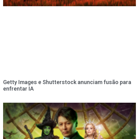
Getty Images e Shutterstock anunciam fusão para
enfrentar IA