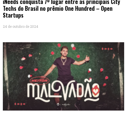
iNeeds conquista 7º lugar entre as principais City
Techs do Brasil no prêmio One Hundred – Open
Startups
24 de outubro de 2024