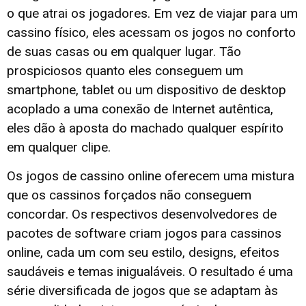
o que atrai os jogadores.
Em vez de viajar para um
cassino físico, eles acessam os jogos no conforto
de suas casas ou em qualquer lugar.
Tão
prospiciosos quanto eles conseguem um
smartphone, tablet ou um dispositivo de desktop
acoplado a uma conexão de Internet autêntica,
eles dão à aposta do machado qualquer espírito
em qualquer clipe.
Os jogos de cassino online oferecem uma mistura
que os cassinos forçados não conseguem
concordar.
Os respectivos desenvolvedores de
pacotes de software criam jogos para cassinos
online, cada um com seu estilo, designs, efeitos
saudáveis ​​e temas inigualáveis.
O resultado é uma
série diversificada de jogos que se adaptam às