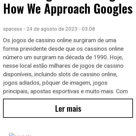
How We Approach Googles
spacess
24 de agosto de 2023
03:08
Os jogos de cassino online surgiram de uma
forma previdente desde que os cassinos online
número um surgiram na década de 1990. Hoje,
nesse local estão milhares de jogos de cassino
disponíveis, incluindo slots de cassino online,
jogos adiados, pôquer de imagem, jogos
principais, apostas esportivas e muito mais. Com
Ler mais