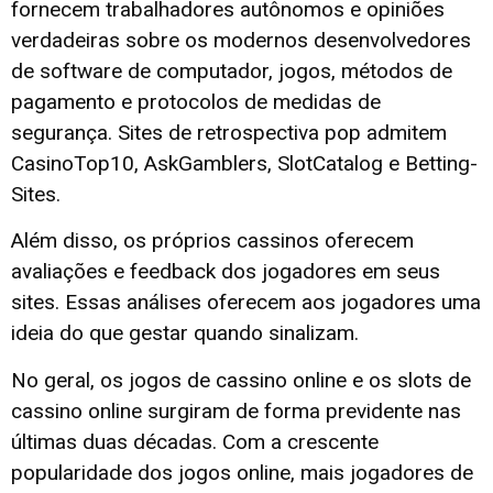
fornecem trabalhadores autônomos e opiniões
verdadeiras sobre os modernos desenvolvedores
de software de computador, jogos, métodos de
pagamento e protocolos de medidas de
segurança.
Sites de retrospectiva pop admitem
CasinoTop10, AskGamblers, SlotCatalog e Betting-
Sites.
Além disso, os próprios cassinos oferecem
avaliações e feedback dos jogadores em seus
sites.
Essas análises oferecem aos jogadores uma
ideia do que gestar quando sinalizam.
No geral, os jogos de cassino online e os slots de
cassino online surgiram de forma previdente nas
últimas duas décadas.
Com a crescente
popularidade dos jogos online, mais jogadores de