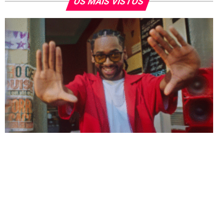
OS MAIS VISTOS