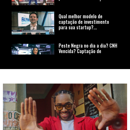
Qual melhor modelo de
captação de investimento
para sua startup?...
Peste Negra no dia a dia? CNH
Vencida? Captação de
investimento para sua
startup?
Pesquisa aponta insatisfação
de publicitários em relação a
profissão
Roubaram meu celular, o que
fazer? Skin Cycling, conheça
essa tendência