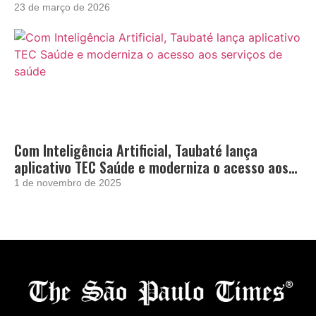
23 de março de 2026
Com Inteligência Artificial, Taubaté lança
aplicativo TEC Saúde e moderniza o acesso aos
serviços de saúde
1 de novembro de 2025