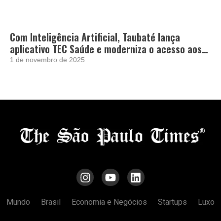
Com Inteligência Artificial, Taubaté lança
aplicativo TEC Saúde e moderniza o acesso aos
serviços de saúde
1 de novembro de 2025
Mundo
Brasil
Economia e Negócios
Startups
Luxo