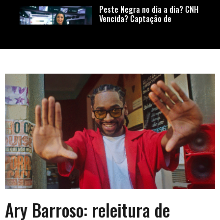
Peste Negra no dia a dia? CNH
Vencida? Captação de
investimento para sua
startup?
Pesquisa aponta insatisfação
de publicitários em relação a
profissão
Roubaram meu celular, o que
fazer? Skin Cycling, conheça
essa tendência
Documentos perdidos,
Fórmula-E, Durabilidade de
Roupas e muito mais
Ary Barroso: releitura de