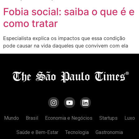
Fobia social: saiba o que é e
como tratar
Especialista explica os impactos que essa condição
pode causar na vida daqueles que convivem com ela
Mundo
Brasil
Economia e Negócios
Startups
Luxo
Saúde e Bem-Estar
Tecnologia
Gastronomia