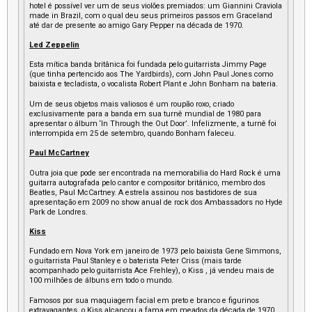
hotel é possível ver um de seus violões premiados: um Giannini Craviola
made in Brazil, com o qual deu seus primeiros passos em Graceland
até dar de presente ao amigo Gary Pepper na década de 1970.
Led Zeppelin
Esta mítica banda britânica foi fundada pelo guitarrista Jimmy Page
(que tinha pertencido aos The Yardbirds), com John Paul Jones como
baixista e tecladista, o vocalista Robert Plant e John Bonham na bateria.
Um de seus objetos mais valiosos é um roupão roxo, criado
exclusivamente para a banda em sua turnê mundial de 1980 para
apresentar o álbum ‘In Through the Out Door’. Infelizmente, a turnê foi
interrompida em 25 de setembro, quando Bonham faleceu.
Paul McCartney
Outra joia que pode ser encontrada na memorabilia do Hard Rock é uma
guitarra autografada pelo cantor e compositor britânico, membro dos
Beatles, Paul McCartney. A estrela assinou nos bastidores de sua
apresentação em 2009 no show anual de rock dos Ambassadors no Hyde
Park de Londres.
Kiss
Fundado em Nova York em janeiro de 1973 pelo baixista Gene Simmons,
o guitarrista Paul Stanley e o baterista Peter Criss (mais tarde
acompanhado pelo guitarrista Ace Frehley), o Kiss , já vendeu mais de
100 milhões de álbuns em todo o mundo.
Famosos por sua maquiagem facial em preto e branco e figurinos
extravagantes, o Kiss alcançou a fama em meados da década de 1970