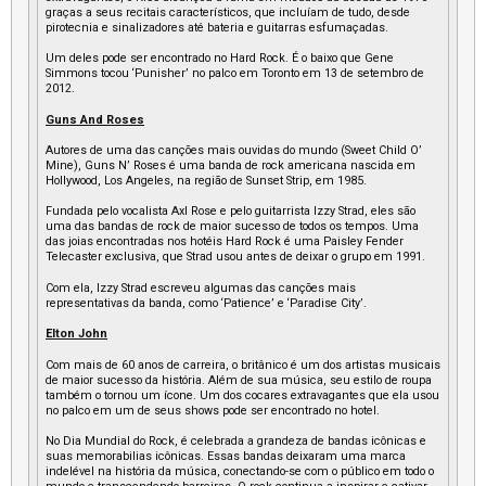
graças a seus recitais característicos, que incluíam de tudo, desde
pirotecnia e sinalizadores até bateria e guitarras esfumaçadas.
Um deles pode ser encontrado no Hard Rock. É o baixo que Gene
Simmons tocou ‘Punisher’ no palco em Toronto em 13 de setembro de
2012.
Guns And Roses
Autores de uma das canções mais ouvidas do mundo (Sweet Child O’
Mine), Guns N’ Roses é uma banda de rock americana nascida em
Hollywood, Los Angeles, na região de Sunset Strip, em 1985.
Fundada pelo vocalista Axl Rose e pelo guitarrista Izzy Strad, eles são
uma das bandas de rock de maior sucesso de todos os tempos. Uma
das joias encontradas nos hotéis Hard Rock é uma Paisley Fender
Telecaster exclusiva, que Strad usou antes de deixar o grupo em 1991.
Com ela, Izzy Strad escreveu algumas das canções mais
representativas da banda, como ‘Patience’ e ‘Paradise City’.
Elton John
Com mais de 60 anos de carreira, o britânico é um dos artistas musicais
de maior sucesso da história. Além de sua música, seu estilo de roupa
também o tornou um ícone. Um dos cocares extravagantes que ela usou
no palco em um de seus shows pode ser encontrado no hotel.
No Dia Mundial do Rock, é celebrada a grandeza de bandas icônicas e
suas memorabilias icônicas. Essas bandas deixaram uma marca
indelével na história da música, conectando-se com o público em todo o