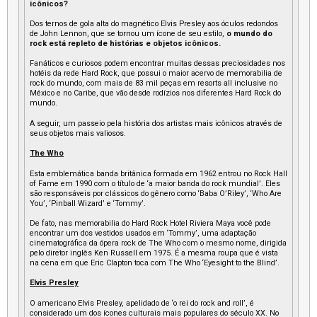
icônicos?
Dos ternos de gola alta do magnético Elvis Presley aos óculos redondos
de John Lennon, que se tornou um ícone de seu estilo,
o mundo do
rock está repleto de histórias e objetos icônicos.
Fanáticos e curiosos podem encontrar muitas dessas preciosidades nos
hotéis da rede Hard Rock, que possui o maior acervo de memorabilia de
rock do mundo, com mais de 83 mil peças em resorts all inclusive no
México e no Caribe, que vão desde rodízios nos diferentes Hard Rock do
mundo.
A seguir, um passeio pela história dos artistas mais icônicos através de
seus objetos mais valiosos.
The Who
Esta emblemática banda britânica formada em 1962 entrou no Rock Hall
of Fame em 1990 com o título de ‘a maior banda do rock mundial’. Eles
são responsáveis ​​por clássicos do gênero como ‘Baba O’Riley’, ‘Who Are
You’, ‘Pinball Wizard’ e ‘Tommy’.
De fato, nas memorabilia do Hard Rock Hotel Riviera Maya você pode
encontrar um dos vestidos usados ​​em ‘Tommy’, uma adaptação
cinematográfica da ópera rock de The Who com o mesmo nome, dirigida
pelo diretor inglês Ken Russell em 1975. É a mesma roupa que é vista
na cena em que Eric Clapton toca com The Who ‘Eyesight to the Blind’.
Elvis Presley
O americano Elvis Presley, apelidado de ‘o rei do rock and roll’, é
considerado um dos ícones culturais mais populares do século XX. No