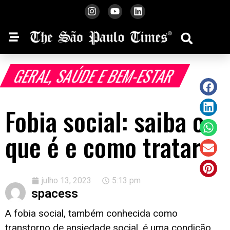
GERAL
,
SAÚDE E BEM-ESTAR
Fobia social: saiba o
que é e como tratar
julho 13, 2023
5:13 pm
spacess
A fobia social, também conhecida como
transtorno de ansiedade social, é uma condição