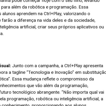
manhã pode começar hoje com o seu filho, levando
 para além da robótica e programação. Essa
alunos aprendem na Ctrl+Play, valorizando o
farão a diferença na vida deles e da sociedade,
ligência artificial, criar seus próprios aplicativos ou
a.
sual:
Junto com a campanha, a Ctrl+Play apresenta
ora a tagline “Tecnologia e Inovação” em substituiçã
ótica”. Essa mudança reflete o compromisso da
onhecimentos que vão além da programação,
uturo tecnológico abrangente. “Não importa qual vai
ela programação, robótica ou inteligência artificial, a
se conhecimento, proporcionando aos alunos