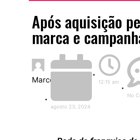
Após aquisição pe
marca e campanh
Marcella Izzo
12:15 am
No C
agosto 23, 2024