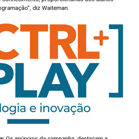
rogramação”, diz Waiteman.
a:
Os anúncios da campanha, destacam a