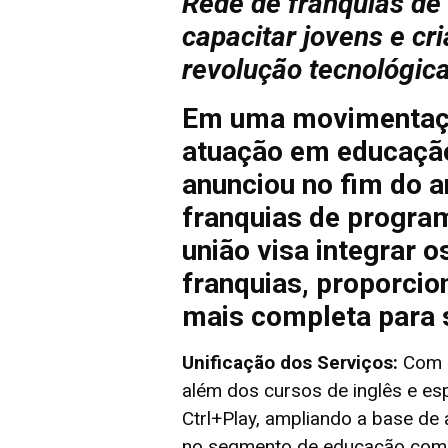
Rede de franquias de
capacitar jovens e cr
revolução tecnológic
Em uma movimentação
atuação em educaçã
anunciou no fim do a
franquias de program
união visa integrar 
franquias, proporcio
mais completa para 
Unificação dos Serviços:
Com e
além dos cursos de inglês e es
Ctrl+Play, ampliando a base de 
no segmento de educação compl