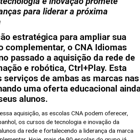
 tecnologia e inovação promete
ianças para liderar a próxima
a
 estratégica para ampliar sua
o complementar, o CNA Idiomas
no passado a aquisição da rede de
ação e robótica, Ctrl+Play. Esta
os serviços de ambas as marcas nas
nando uma oferta educacional aind
seus alunos.
ssa aquisição, as escolas CNA podem oferecer,
panhol, os cursos de tecnologia e inovação da
alunos da rede e fortalecendo a liderança da marca
ementar. Hoje, mais de 90 escolas do grupo já