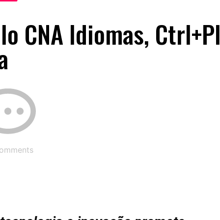
lo CNA Idiomas, Ctrl+P
a
omments