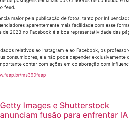
e de postagens semanais dos criadores de conteúdo é bas
o feed.
cia maior pela publicação de fotos, tanto por Influencia
luenciadores aparentemente mais facilidade com esse form
re de 2023 no Facebook é a boa representatividade das pá
 dados relativos ao Instagram e ao Facebook, os professo
 consumidores, ela não pode depender exclusivamente do s
mportante contar com ações em colaboração com influencia
ww.faap.br/ms360faap
Getty Images e Shutterstock
anunciam fusão para enfrentar IA