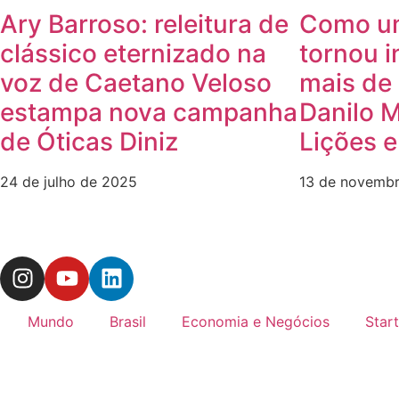
Ary Barroso: releitura de
Como u
clássico eternizado na
tornou i
voz de Caetano Veloso
mais de 
estampa nova campanha
Danilo 
de Óticas Diniz
Lições 
24 de julho de 2025
13 de novemb
Mundo
Brasil
Economia e Negócios
Star