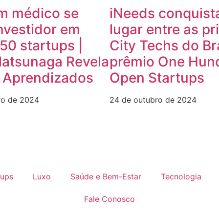
m médico se
iNeeds conquist
nvestidor em
lugar entre as pr
50 startups |
City Techs do Br
Matsunaga Revela
prêmio One Hun
e Aprendizados
Open Startups
ro de 2024
24 de outubro de 2024
tups
Luxo
Saúde e Bem-Estar
Tecnologia
Fale Conosco