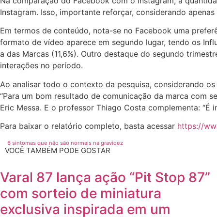
Na comparação do Facebook com o Instagram, a quantidad
Instagram. Isso, importante reforçar, considerando apenas 
Em termos de conteúdo, nota-se no Facebook uma preferên
formato de vídeo aparece em segundo lugar, tendo os Inf
a das Marcas (11,6%). Outro destaque do segundo trimest
interações no período.
Ao analisar todo o contexto da pesquisa, considerando os
“Para um bom resultado de comunicação da marca com seus
Eric Messa. E o professor Thiago Costa complementa: “É i
Para baixar o relatório completo, basta acessar
https://w
6 sintomas que não são normais na gravidez
VOCÊ TAMBÉM PODE GOSTAR
Varal 87 lança ação “Pit Stop 87”
com sorteio de miniatura
exclusiva inspirada em um