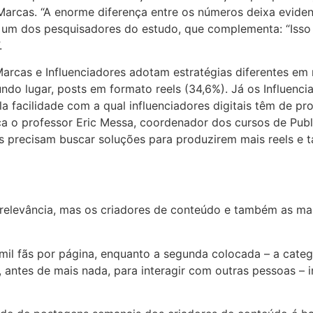
 Marcas. “A enorme diferença entre os números deixa evide
 um dos pesquisadores do estudo, que complementa: “Iss
.
rcas e Influenciadores adotam estratégias diferentes em 
do lugar, posts em formato reels (34,6%). Já os Influenci
la facilidade com a qual influenciadores digitais têm de p
a o professor Eric Messa, coordenador dos cursos de Publ
s precisam buscar soluções para produzirem mais reels e t
 relevância, mas os criadores de conteúdo e também as m
il fãs por página, enquanto a segunda colocada – a catego
 antes de mais nada, para interagir com outras pessoas – i