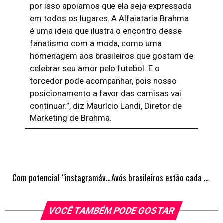
por isso apoiamos que ela seja expressada
em todos os lugares. A Alfaiataria Brahma
é uma ideia que ilustra o encontro desse
fanatismo com a moda, como uma
homenagem aos brasileiros que gostam de
celebrar seu amor pelo futebol. E o
torcedor pode acompanhar, pois nosso
posicionamento a favor das camisas vai
continuar.”, diz Maurício Landi, Diretor de
Marketing de Brahma.
Com potencial “instagramável”, comunicação digital imersiva conquista consumidores e marcas, abrindo uma nova dimensão para experiências de conexão
Avós brasileiros estão cada vez mais presentes na vida dos netos
VOCÊ TAMBÉM PODE GOSTAR