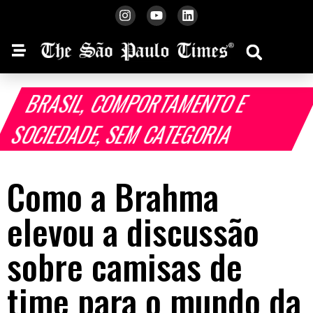
BRASIL
,
COMPORTAMENTO E
SOCIEDADE
,
SEM CATEGORIA
Como a Brahma
elevou a discussão
sobre camisas de
time para o mundo da