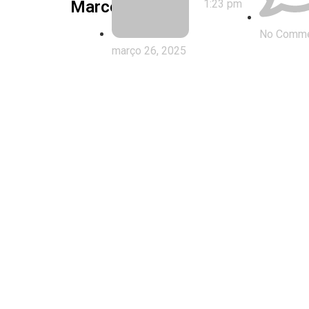
Marcella Izzo
1:23 pm
No Comm
março 26, 2025