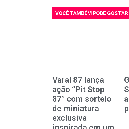
VOCÊ TAMBÉM PODE GOSTAR
Varal 87 lança
G
ação “Pit Stop
S
87” com sorteio
a
de miniatura
p
exclusiva
inspirada em um