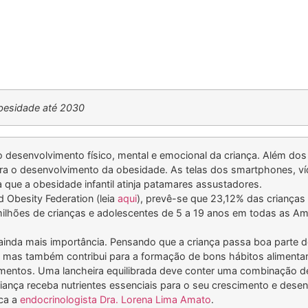
obesidade até 2030
o desenvolvimento físico, mental e emocional da criança. Além do
 para o desenvolvimento da obesidade. As telas dos smartphones, ví
a que a obesidade infantil atinja patamares assustadores.
 Obesity Federation (leia
aqui
), prevê-se que 23,12% das crianças
lhões de crianças e adolescentes de 5 a 19 anos em todas as Améri
ainda mais importância. Pensando que a criança passa boa parte 
s, mas também contribui para a formação de bons hábitos alimentar
limentos. Uma lancheira equilibrada deve conter uma combinação de
 criança receba nutrientes essenciais para o seu crescimento e des
ca a
endocrinologista Dra. Lorena Lima Amato
.