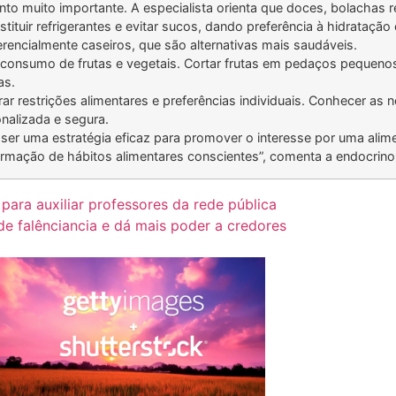
nto muito importante. A especialista orienta que doces, bolachas 
stituir refrigerantes e evitar sucos, dando preferência à hidrataçã
ferencialmente caseiros, que são alternativas mais saudáveis.
consumo de frutas e vegetais. Cortar frutas em pedaços pequenos 
as.
ar restrições alimentares e preferências individuais. Conhecer as 
onalizada e segura.
 ser uma estratégia eficaz para promover o interesse por uma alim
 formação de hábitos alimentares conscientes”, comenta a endocrin
 para auxiliar professores da rede pública
 de falênciancia e dá mais poder a credores