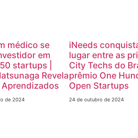
m médico se
iNeeds conquist
nvestidor em
lugar entre as pr
50 startups |
City Techs do Br
Matsunaga Revela
prêmio One Hun
e Aprendizados
Open Startups
ro de 2024
24 de outubro de 2024