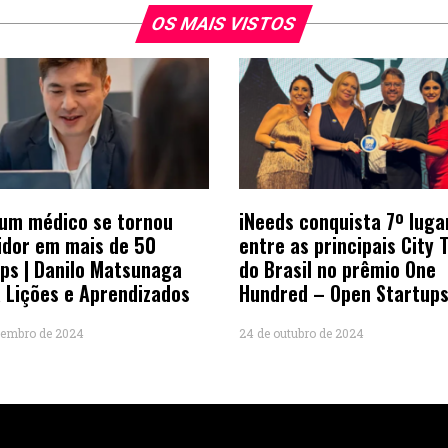
OS MAIS VISTOS
um médico se tornou
iNeeds conquista 7º luga
idor em mais de 50
entre as principais City 
ps | Danilo Matsunaga
do Brasil no prêmio One
 Lições e Aprendizados
Hundred – Open Startup
vembro de 2024
24 de outubro de 2024