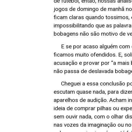
de futebol, então, nossas análi
jogos de domingo de manhã no
ficam claras quando tossimos,
impossibilitando que as palav
bobagens não são motivo de ver
E se por acaso alguém com o 
ficamos muito ofendidos. E, sol
acusação e provar por “a mais
não passa de deslavada bobage
Cheguei a essa conclusão por
escutam quase nada, para dize
aparelhos de audição. Acham i
ideia de comprar pilhas ou exp
sem ouvir nada, com o olhar dis
nas vozes da imaginação ou no