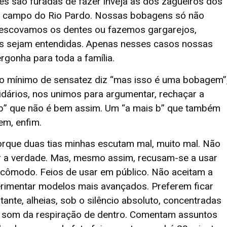
ses são furadas de fazer inveja às dos zagueiros dos
 campo do Rio Pardo. Nossas bobagens só não
 escovamos os dentes ou fazemos gargarejos,
ras sejam entendidas. Apenas nesses casos nossas
gonha para toda a família.
mínimo de sensatez diz “mas isso é uma bobagem”
idários, nos unimos para argumentar, rechaçar a
 b” que não é bem assim. Um “a mais b” que também
m, enfim.
que duas tias minhas escutam mal, muito mal. Não
r a verdade. Mas, mesmo assim, recusam-se a usar
ncômodo. Feios de usar em público. Não aceitam a
erimentar modelos mais avançados. Preferem ficar
tante, alheias, sob o silêncio absoluto, concentradas
 som da respiração de dentro. Comentam assuntos