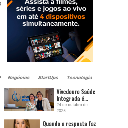
é
,
s
Vivedouro Saúde
Integrada é
inaugurada em
24 de outubro de
São Paulo com
2025
proposta de
Quando a resposta faz
cuidado