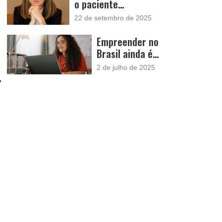
o paciente
completo e
desaparecer: a
acolhedor
22 de setembro de 2025
dissonância cognitiva
no WhatsApp médico
Empreender no
Brasil ainda é
um desafio: 77%
2 de julho de 2025
dos pequenos
,
negócios
buscam apoio
para abrir e
crescer