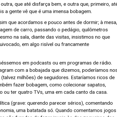
outra, que até disfarça bem, e outra que, primeiro, at
ois a gente vê que é uma imensa bobagem.
m que acordamos e pouco antes de dormir; à mesa
viagem de carro, passando o pedágio, quilômetros
esmo na sala, diante das visitas, insistimos no que
quivocado, em algo risível ou francamente
éssemos em podcasts ou em programas de rádio.
tagram com a bobajada que dizemos, poderíamos no
 (talvez milhões) de seguidores. Estaríamos ricos de
mbém fazer bobagem, como colecionar sapatos,
o ou ter quatro TVs, uma em cada canto da casa.
ca (grave: querendo parecer sérios), comentando
 economia, uma batatada só. Quando comentamos jogos