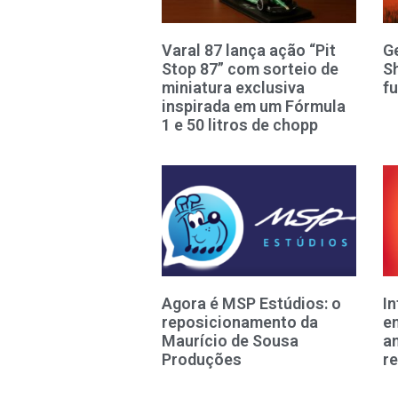
Varal 87 lança ação “Pit
G
Stop 87” com sorteio de
S
miniatura exclusiva
fu
inspirada em um Fórmula
1 e 50 litros de chopp
Agora é MSP Estúdios: o
I
reposicionamento da
e
Maurício de Sousa
a
Produções
re