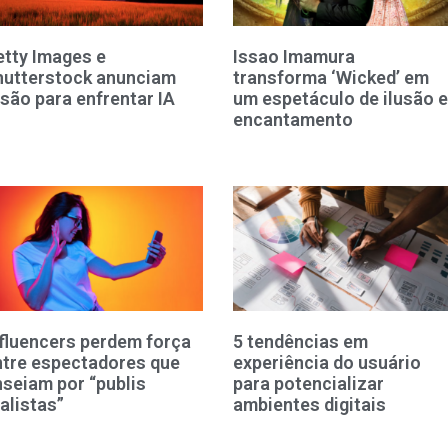
etty Images e
Issao Imamura
hutterstock anunciam
transforma ‘Wicked’ em
são para enfrentar IA
um espetáculo de ilusão e
encantamento
nfluencers perdem força
5 tendências em
ntre espectadores que
experiência do usuário
nseiam por “publis
para potencializar
alistas”
ambientes digitais