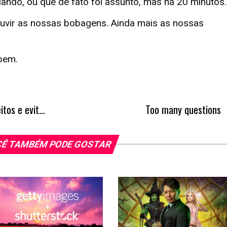
lando, ou que de fato foi assunto, mas há 20 minutos.
vir as nossas bobagens. Ainda mais as nossas
bem.
Herança: como garantir seus direitos e evitar conflitos familiares
Too many questions
Ê TAMBÉM PODE GOSTAR