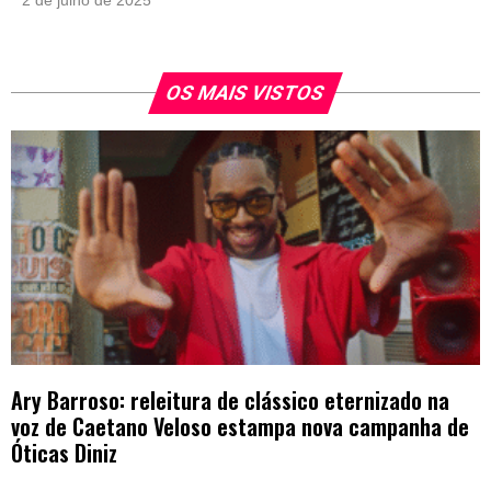
e crescer
OS MAIS VISTOS
Ary Barroso: releitura de clássico eternizado na
voz de Caetano Veloso estampa nova campanha de
Óticas Diniz