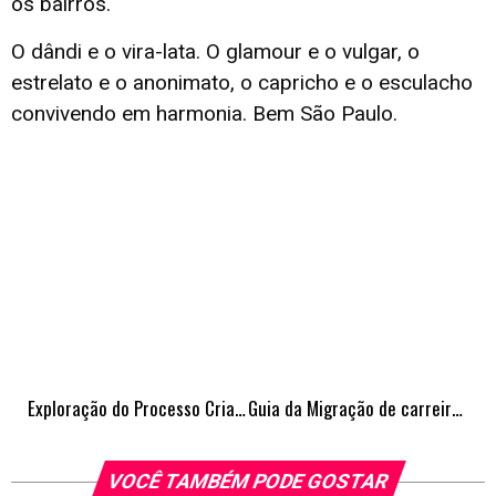
os bairros.
O dândi e o vira-lata. O glamour e o vulgar, o
estrelato e o anonimato, o capricho e o esculacho
convivendo em harmonia. Bem São Paulo.
Exploração do Processo Criativo e sua Relação com a Geração de Ideias Inovadoras
Guia da Migração de carreira: Especialista dá dicas de como fazer acontecer na área de TI sem precisar de diploma
VOCÊ TAMBÉM PODE GOSTAR