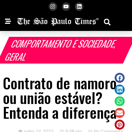
COMPORTAMENTO E SOCIEDADE
,
GERAL
Contrato de namoro
ou união estável?
Entenda a diferença
junho 14, 2023
9:48 pm
No Comments