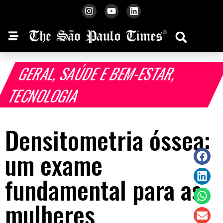
GERAL
,
SAÚDE E BEM-ESTAR
,
TECNOLOGIA
Densitometria óssea:
um exame
fundamental para as
mulheres