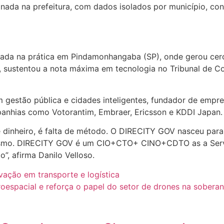
nada na prefeitura, com dados isolados por município, con
stada na prática em Pindamonhangaba (SP), onde gerou cer
, sustentou a nota máxima em tecnologia no Tribunal de Co
em gestão pública e cidades inteligentes, fundador de empr
hias como Votorantim, Embraer, Ericsson e KDDI Japan.
de dinheiro, é falta de método. O DIRECITY GOV nasceu pa
hismo. DIRECITY GOV é um CIO+CTO+ CINO+CDTO as a Servi
”, afirma Danilo Velloso.
vação em transporte e logística
spacial e reforça o papel do setor de drones na soberani