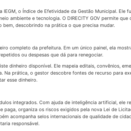
a IEGM, o Índice de Efetividade da Gestão Municipal. Ele f
 meio ambiente e tecnologia. O DIRECITY GOV permite que o 
bem, descobrindo na prática o que precisa mudar.
ceiro completo da prefeitura. Em um único painel, ela most
repetidos ou despesas que dá para renegociar.
te dinheiro disponível. Ele mapeia editais, convênios, em
da. Na prática, o gestor descobre fontes de recurso para 
ar esse dinheiro.
s integrados. Com ajuda de inteligência artificial, ele r
 paga, organiza os riscos exigidos pela nova Lei de Licitaç
m acompanha selos internacionais de qualidade de cidades 
taria responsável.