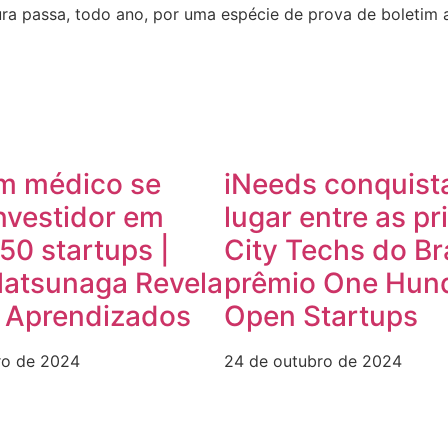
tura passa, todo ano, por uma espécie de prova de boletim 
m médico se
iNeeds conquist
nvestidor em
lugar entre as pr
50 startups |
City Techs do Br
Matsunaga Revela
prêmio One Hun
e Aprendizados
Open Startups
ro de 2024
24 de outubro de 2024