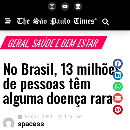
GERAL
,
SAÚDE E BEM-ESTAR
No Brasil, 13 milhões
de pessoas têm
alguma doença rara
março 1, 2023
11:31 pm
spacess