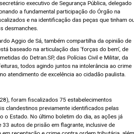
o secretário executivo de Segurança Pública, delegado
onando a fundamental participação do Órgão na
scalizados e na identificação das peças que tinham o
nos desmanches.
ardo Aggio de Sá, também compartilha da opinião de
está baseado na articulação das ‘forças do bem’, de
tidas do Detran.SP, das Polícias Civil e Militar, da
eituras, todos agindo juntos na intolerância ao crime
o atendimento de excelência ao cidadão paulista.
(28), foram fiscalizados 75 estabelecimentos
is clandestinos previamente identificados pelas
 o Estado. No último boletim do dia, as ações já
33 autos de prisão em flagrante, inclusive de
 em receptação e crime contra ordem tributária, alé