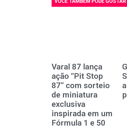
VOCÊ TAMBÉM PODE GOSTAR
Varal 87 lança
G
ação “Pit Stop
S
87” com sorteio
a
de miniatura
p
exclusiva
inspirada em um
Fórmula 1 e 50