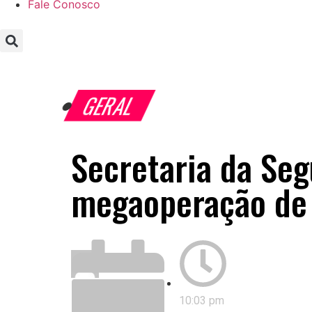
Fale Conosco
GERAL
Secretaria da Seg
megaoperação de 
spacess
10:03 pm