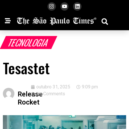
TECNOLOGIA
Tesastet
outubro 31, 2025
9:09 pm
Release
No Comments
Rocket