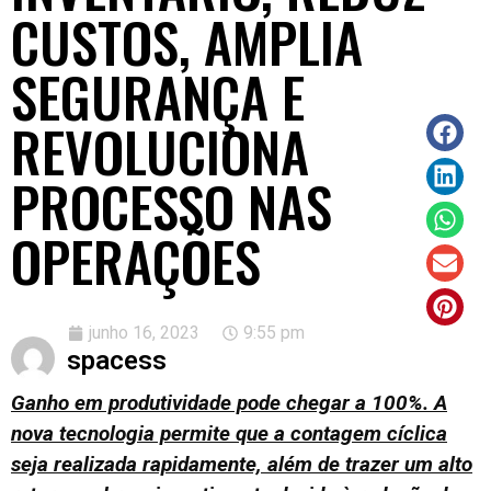
CUSTOS, AMPLIA
SEGURANÇA E
REVOLUCIONA
PROCESSO NAS
OPERAÇÕES
junho 16, 2023
9:55 pm
spacess
Ganho em produtividade pode chegar a 100%. A
nova tecnologia permite que a contagem cíclica
seja realizada rapidamente, além de trazer um alto