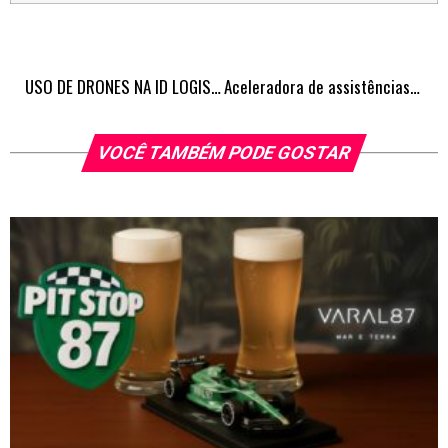
USO DE DRONES NA ID LOGISTICS BRASIL TRAZ EFICIÊNCIA PARA A GESTÃO DO INVENTÁRIO, REDUZ CUSTOS, AMPLIA SEGURANÇA E REVOLUCIONA PROCESSO NAS OPERAÇÕES
Aceleradora de assistências técnicas de iPhones é lançada no Brasil
VOCÊ TAMBÉM PODE GOSTAR