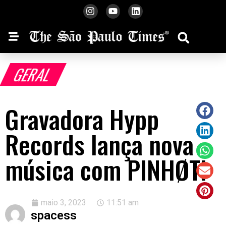
GERAL
Gravadora Hypp
Records lança nova
música com PINHØTI
maio 3, 2023
11:51 am
spacess